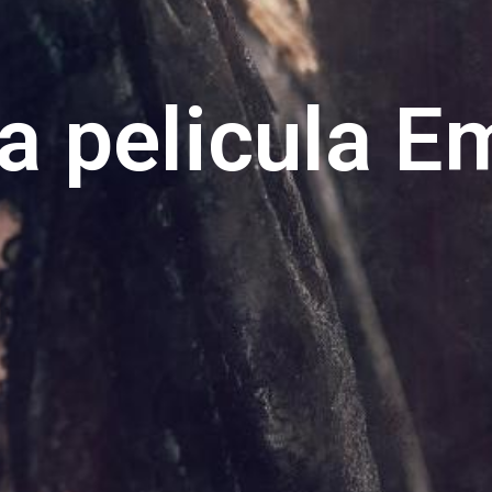
a pelicula E